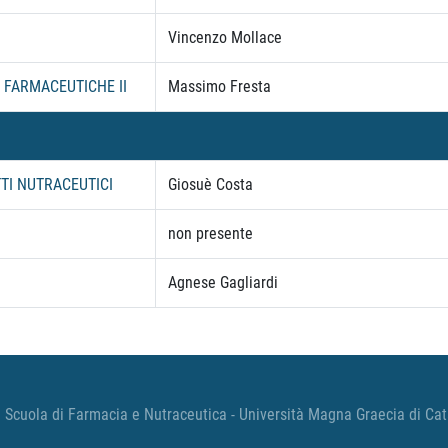
Vincenzo Mollace
 FARMACEUTICHE II
Massimo Fresta
TI NUTRACEUTICI
Giosuè Costa
non presente
Agnese Gagliardi
 Scuola di Farmacia e Nutraceutica - Università Magna Graecia di Ca