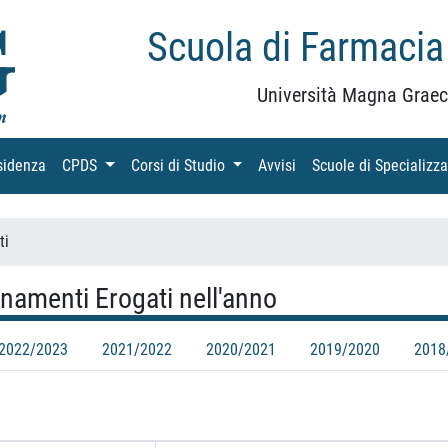
Scuola di Farmacia
Università Magna Graec
sidenza
(current)
CPDS
(current)
Corsi di Studio
(current)
Avvisi
(current)
Scuole di Specializz
ti
namenti Erogati nell'anno
2022/2023
2021/2022
2020/2021
2019/2020
2018