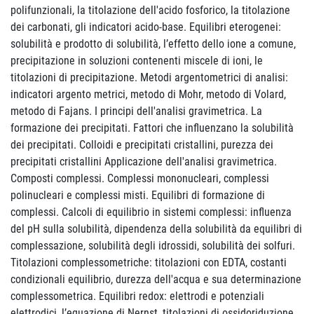
polifunzionali, la titolazione dell'acido fosforico, la titolazione
dei carbonati, gli indicatori acido-base. Equilibri eterogenei:
solubilità e prodotto di solubilità, l’effetto dello ione a comune,
precipitazione in soluzioni contenenti miscele di ioni, le
titolazioni di precipitazione. Metodi argentometrici di analisi:
indicatori argento metrici, metodo di Mohr, metodo di Volard,
metodo di Fajans. I principi dell'analisi gravimetrica. La
formazione dei precipitati. Fattori che influenzano la solubilità
dei precipitati. Colloidi e precipitati cristallini, purezza dei
precipitati cristallini Applicazione dell'analisi gravimetrica.
Composti complessi. Complessi mononucleari, complessi
polinucleari e complessi misti. Equilibri di formazione di
complessi. Calcoli di equilibrio in sistemi complessi: influenza
del pH sulla solubilità, dipendenza della solubilità da equilibri di
complessazione, solubilità degli idrossidi, solubilità dei solfuri.
Titolazioni complessometriche: titolazioni con EDTA, costanti
condizionali equilibrio, durezza dell'acqua e sua determinazione
complessometrica. Equilibri redox: elettrodi e potenziali
elettrodici, l’equazione di Nernst, titolazioni di ossidoriduzione,