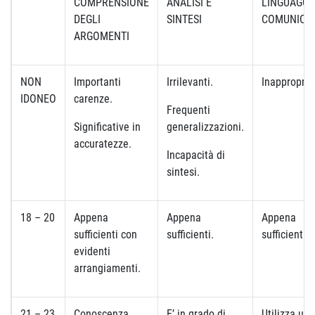
COMPRENSIONE
ANALISI E
LINGUAGGIO
DEGLI
SINTESI
COMUNICA
ARGOMENTI
NON
Importanti
Irrilevanti.
Inappropria
IDONEO
carenze.
Frequenti
Significative in
generalizzazioni.
accuratezze.
Incapacità di
sintesi.
18 – 20
Appena
Appena
Appena
sufficienti con
sufficienti.
sufficienti.
evidenti
arrangiamenti.
21 – 23
Conoscenza
E’ in grado di
Utilizza un