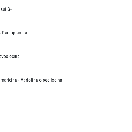
 sui G+
- Ramoplanina
ovobiocina
aricina - Variotina o pecilocina –