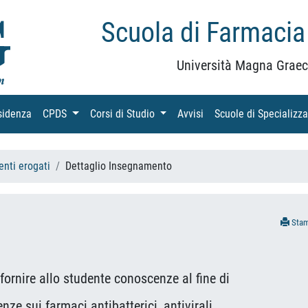
Scuola di Farmacia
Università Magna Graec
sidenza
(current)
CPDS
(current)
Corsi di Studio
(current)
Avvisi
(current)
Scuole di Specializz
nti erogati
Dettaglio Insegnamento
Sta
nire allo studente conoscenze al fine di
ui farmaci antibatterici, antivirali,