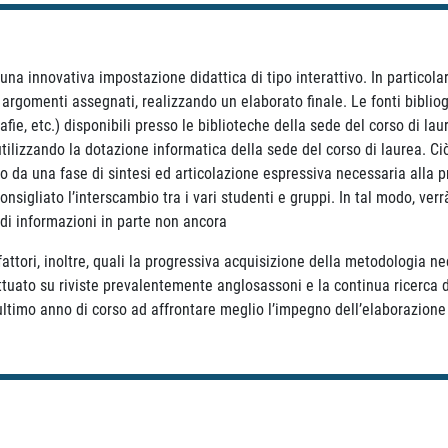
na innovativa impostazione didattica di tipo interattivo. In particola
i argomenti assegnati, realizzando un elaborato finale. Le fonti bibli
rafie, etc.) disponibili presso le biblioteche della sede del corso di la
utilizzando la dotazione informatica della sede del corso di laurea. C
ito da una fase di sintesi ed articolazione espressiva necessaria alla 
sigliato l’interscambio tra i vari studenti e gruppi. In tal modo, ver
di informazioni in parte non ancora
 fattori, inoltre, quali la progressiva acquisizione della metodologia n
ffettuato su riviste prevalentemente anglosassoni e la continua ricerca
ltimo anno di corso ad affrontare meglio l’impegno dell’elaborazione d