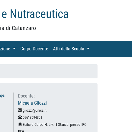
 e Nutraceutica
ia di Catanzaro
azione
(current)
Corpo Docente
(current)
Atti della Scuola
(current)
mpa
Docente:
Micaela Gliozzi
gliozzi@unicz.it
09613694301
Edificio Corpo H, Liv. -1 Stanza: presso IRC-
FSH