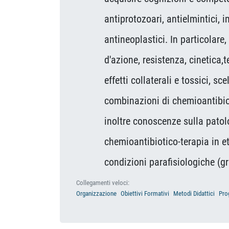
antiprotozoari, antielmintici, i
antineoplastici. In particolare, s
d'azione, resistenza, cinetica,terap
effetti collaterali e tossici, scelt
combinazioni di chemioantibiotici 
inoltre conoscenze sulla patologia
chemioantibiotico-terapia in età n
condizioni parafisiologiche (grav
Collegamenti veloci:
Organizzazione
Obiettivi Formativi
Metodi Didattici
Pro