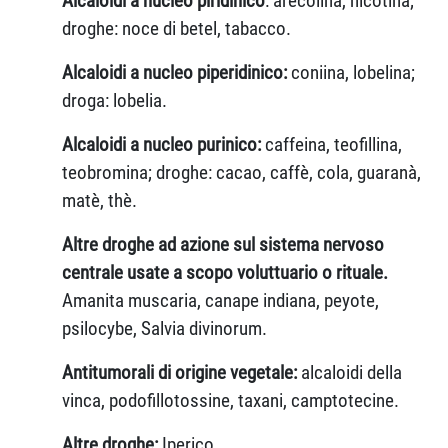
Alcaloidi a nucleo piridinico
: arecolina, nicotina;
droghe: noce di betel, tabacco.
Alcaloidi a nucleo piperidinico:
coniina,
lobelina;
droga: lobelia.
Alcaloidi a nucleo purinico:
caffeina, teofillina,
teobromina; droghe: cacao, caffè, cola, guaranà,
matè, thè.
Altre droghe ad azione sul sistema nervoso
centrale usate a scopo voluttuario o rituale.
Amanita muscaria, canape indiana, peyote,
psilocybe, Salvia divinorum.
Antitumorali di origine vegetale:
alcaloidi della
vinca, podofillotossine, taxani, camptotecine.
Altre droghe:
Iperico.