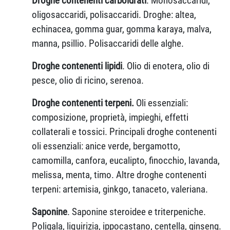
Droghe contenenti carboidrati
. Monosaccaridi,
oligosaccaridi, polisaccaridi. Droghe: altea,
echinacea, gomma guar, gomma karaya, malva,
manna, psillio. Polisaccaridi delle alghe.
Droghe contenenti lipidi
. Olio di enotera, olio di
pesce, olio di ricino, serenoa.
Droghe contenenti terpeni.
Oli essenziali:
composizione, proprietà, impieghi, effetti
collaterali e tossici. Principali droghe contenenti
oli essenziali: anice verde, bergamotto,
camomilla, canfora, eucalipto, finocchio, lavanda,
melissa, menta, timo. Altre droghe contenenti
terpeni: artemisia, ginkgo, tanaceto, valeriana.
Saponine
. Saponine steroidee e triterpeniche.
Poligala, liquirizia, ippocastano, centella, ginseng.