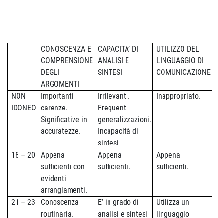
CONOSCENZA E
CAPACITA’ DI
UTILIZZO DEL
COMPRENSIONE
ANALISI E
LINGUAGGIO DI
DEGLI
SINTESI
COMUNICAZIONE
ARGOMENTI
NON
Importanti
Irrilevanti.
Inappropriato.
IDONEO
carenze.
Frequenti
Significative in
generalizzazioni.
accuratezze.
Incapacità di
sintesi.
18 – 20
Appena
Appena
Appena
sufficienti con
sufficienti.
sufficienti.
evidenti
arrangiamenti.
21 – 23
Conoscenza
E’ in grado di
Utilizza un
routinaria.
analisi e sintesi
linguaggio