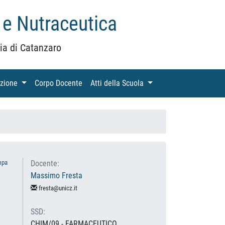
 e Nutraceutica
ia di Catanzaro
azione
(current)
Corpo Docente
(current)
Atti della Scuola
(current)
mpa
Docente:
Massimo Fresta
fresta@unicz.it
SSD:
CHIM/09 - FARMACEUTICO