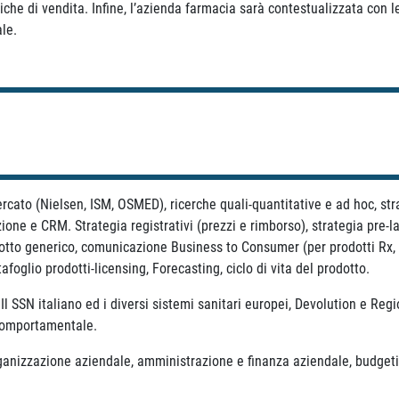
iche di vendita. Infine, l’azienda farmacia sarà contestualizzata con l
le.
rcato (Nielsen, ISM, OSMED), ricerche quali-quantitative e ad hoc, st
ne e CRM. Strategia registrativi (prezzi e rimborso), strategia pre-la
tto generico, comunicazione Business to Consumer (per prodotti Rx, O
oglio prodotti-licensing, Forecasting, ciclo di vita del prodotto.
N italiano ed i diversi sistemi sanitari europei, Devolution e Regio
comportamentale.
zione aziendale, amministrazione e finanza aziendale, budgeting e 