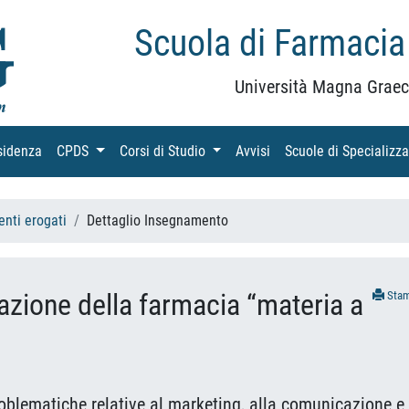
Scuola di Farmacia
Università Magna Graec
sidenza
(current)
CPDS
(current)
Corsi di Studio
(current)
Avvisi
(current)
Scuole di Specializz
nti erogati
Dettaglio Insegnamento
zione della farmacia “materia a
Sta
problematiche relative al marketing, alla comunicazione e