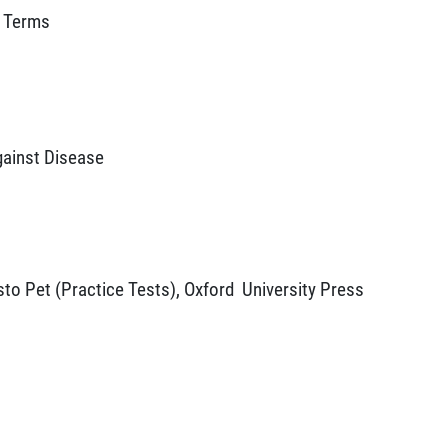
l Terms
gainst Disease
esto Pet (Practice Tests), Oxford
University Press