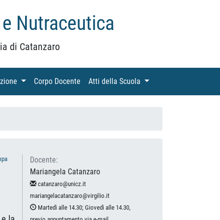
 e Nutraceutica
ia di Catanzaro
azione
(current)
Corpo Docente
(current)
Atti della Scuola
(current)
mpa
Docente:
Mariangela Catanzaro
catanzaro@unicz.it
mariangelacatanzaro@virgilio.it
Martedì alle 14.30; Giovedì alle 14.30,
 e la
previo appuntamento via e-mail