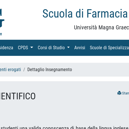
Scuola di Farmacia
Università Magna Graec
sidenza
(current)
CPDS
(current)
Corsi di Studio
(current)
Avvisi
(current)
Scuole di Specializz
nti erogati
Dettaglio Insegnamento
IENTIFICO
Sta
i studenti una valida conoscenza di base della lingua inglese