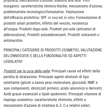
proprietà, meccanismo d'azione, stabilità alla luce. Filtri
inorganici: caratteristiche chimico-fisiche, meccanismo d'azione,
problematiche tecnologico/formulative. Valutazione
dell'efficacia protettiva: SPF
in vivo
ed
in vitro
. Formulazione di
prodotti solari protettivi, effetto del veicolo, resistenza
all'acqua. Prodotti dopo-sole. Prodotti pre-sole (attivatori di
abbronzatura). Prodotti autoabbronzanti. Prodotti schiarenti o
antimacchie.
PRINCIPALI CATEGORIE DI PRODOTTI COSMETICI, VALUTAZIONE
DELL'INNOCUITA' E DELLA FUNZIONALITA' ED ASPETTI
LEGISLATIVI
Prodotti per la cura della pelle
. Principali cause ed effetti della
perdita di idratazione. Principali agenti idratanti di tipo
umettante (glicoli a basso peso molecolare, glucosidi, NMF e
suoi componenti, idrolizzati proteici, acido ialuronico e derivati).
Acidi grassi essenziali e lipidi epidermici. Principali vitamine di
impiego cosmetico: caratteristiche chimiche, effetti e
meccanismo d'azione di vitamina A, E, C e relativi esteri.