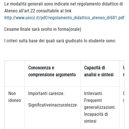
Le modalità generali sono indicate nel regolamento didattico di
Ateneo all’art.22 consultabile al link
http://www.unicz.it/pdf/regolamento_didattico_ateneo_dr681.pdf
L’esame finale sarà svolto in forma(orale)
I criteri sulla base dei quali sarà giudicato lo studente sono:
Conoscenza e
Capacità di
Uti
comprensione argomento
analisi e sintesi
ref
Non
Importanti carenze.
Irrilevanti.
Co
idoneo
Frequenti
ina
Significativeinaccuratezze
generalizzazioni.
Incapacità di
sintesi