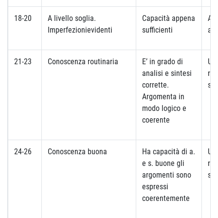
18-20
A livello soglia.
Capacità appena
Ap
Imperfezionievidenti
sufficienti
app
21-23
Conoscenza routinaria
E’ in grado di
Uti
analisi e sintesi
ref
corrette.
st
Argomenta in
modo logico e
coerente
24-26
Conoscenza buona
Ha capacità di a.
Uti
e s. buone gli
ref
argomenti sono
st
espressi
coerentemente