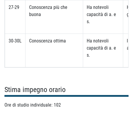
27-29
Conoscenza più che
Ha notevoli
Ha 
buona
capacità di a. e
gli
s.
30-30L
Conoscenza ottima
Ha notevoli
Imp
capacità di a. e
ap
s.
Stima impegno orario
Ore di studio individuale: 102