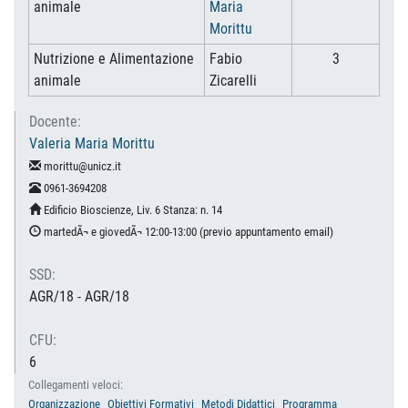
animale
Maria
Morittu
Nutrizione e Alimentazione
Fabio
3
animale
Zicarelli
Docente:
Valeria Maria Morittu
morittu@unicz.it
0961-3694208
Edificio Bioscienze, Liv. 6 Stanza: n. 14
martedÃ¬ e giovedÃ¬ 12:00-13:00 (previo appuntamento email)
SSD:
AGR/18 - AGR/18
CFU:
6
Collegamenti veloci:
Organizzazione
Obiettivi Formativi
Metodi Didattici
Programma