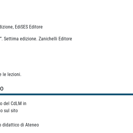
izione, EdiSES Editore
”. Settima edizione. Zanichelli Editore
 le lezioni.
so
co del CdLM in
o sul sito
 didattico di Ateneo