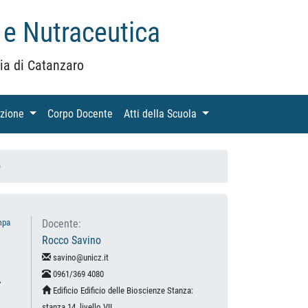
 e Nutraceutica
ia di Catanzaro
azione
(current)
Corpo Docente
(current)
Atti della Scuola
(current)
o
mpa
Docente:
Rocco Savino
savino@unicz.it
0961/369 4080
A
Edificio Edificio delle Bioscienze Stanza:
stanza 14, livello VII