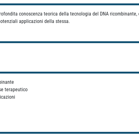
rofondita conoscenza teorica della tecnologia del DNA ricombinante, c
enziali applicazioni della stessa.
binante
sse terapeutico
icazioni