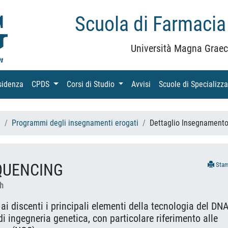
Scuola di Farmacia
Università Magna Graec
sidenza
(current)
CPDS
(current)
Corsi di Studio
(current)
Avvisi
(current)
Scuole di Specializz
h
Programmi degli insegnamenti erogati
Dettaglio Insegnament
QUENCING
Sta
th
 ai discenti i principali elementi della tecnologia del DN
di ingegneria genetica, con particolare riferimento alle