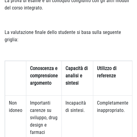
La prova di esame è un colloquio congiunto con gli altri moduli
del corso integrato.
La valutazione finale dello studente si basa sulla seguente
griglia:
Conoscenza e
Capacità di
Utilizzo di
comprensione
analisi e
referenze
argomento
sintesi
Non
Importanti
Incapacità
Completamente
idoneo
carenze su
di sintesi.
inappropriato.
sviluppo, drug
design e
farmaci