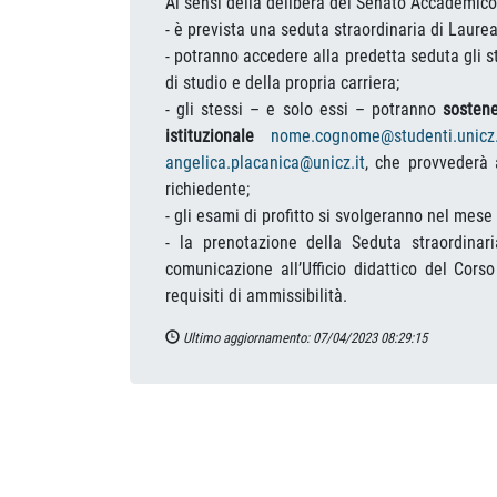
Ai sensi della delibera del Senato Accademico
- è prevista una seduta straordinaria di Laur
- potranno accedere alla predetta seduta gli 
di studio e della propria carriera;
- gli stessi – e solo essi – potranno
sostene
istituzionale
nome.cognome@studenti.unicz.
angelica.placanica@unicz.it
, che provvederà 
richiedente;
- gli esami di profitto
si svolgeranno nel mese d
- la prenotazione della Seduta straordina
comunicazione all’Ufficio didattico del Corso
requisiti di ammissibilità.
Ultimo aggiornamento: 07/04/2023 08:29:15