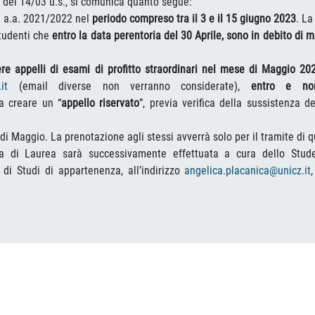
 del 14/03 u.s., si comunica quanto segue:
ea a.a. 2021/2022 nel
periodo compreso tra il 3 e il 15 giugno 2023
. La
studenti che
entro la data perentoria del 30 Aprile, sono in debito di m
re appelli di esami di profitto straordinari nel mese di Maggio 20
it
(email diverse non verranno considerate),
entro e no
a creare un “
appello riservato
”, previa verifica della sussistenza d
i Maggio. La prenotazione agli stessi avverrà solo per il tramite di qu
ria di Laurea sarà successivamente effettuata a cura dello Stud
 di Studi di appartenenza, all’indirizzo
angelica.placanica@unicz.it