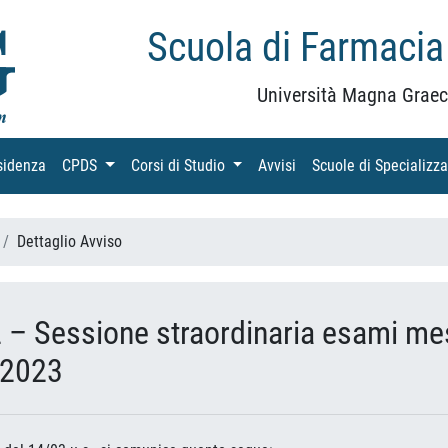
Scuola di Farmacia
Università Magna Graec
sidenza
(current)
CPDS
(current)
Corsi di Studio
(current)
Avvisi
(current)
Scuole di Specializz
Dettaglio Avviso
 – Sessione straordinaria esami me
 2023