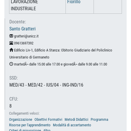
LAVORAZIONE
Fiorillo
INDUSTRIALE
Docente:
Santo Gratteri
gratteri@unicz.it
09613697392
Edificio Liv-1, Edificio A Stanza: Obitorio Giudiziario del Policlinico
Universitario di Germaneto
martedÃ¬ dalle 15.00 alle 17.00 e giovedÃ¬ dalle 9.00 alle 11.00
SSD:
MED/43 - MED/42 - IUS/04 - ING-IND/16
CFU:
8
Collegamenti veloci:
Organizzazione
Obiettivi Formativi
Metodi Didattici
Programma
Risorse per l'apprendimento
Modalità di accertamento
Criteri di misurazione
Altro