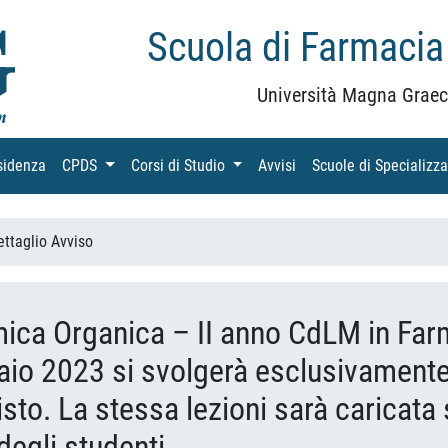
Scuola di Farmacia
Università Magna Graec
sidenza
(current)
CPDS
(current)
Corsi di Studio
(current)
Avvisi
(current)
Scuole di Specializz
ettaglio Avviso
ica Organica – II anno CdLM in Farm
naio 2023 si svolgerà esclusivamen
isto. La stessa lezioni sarà caricata 
degli studenti.